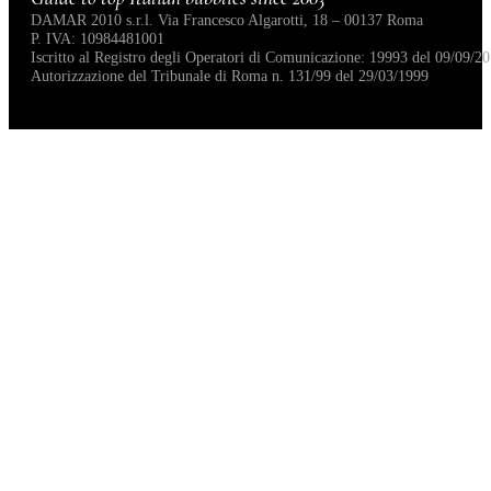
DAMAR 2010 s.r.l. Via Francesco Algarotti, 18 – 00137 Roma
P. IVA: 10984481001
Iscritto al Registro degli Operatori di Comunicazione: 19993 del 09/09/20
Autorizzazione del Tribunale di Roma n. 131/99 del 29/03/1999