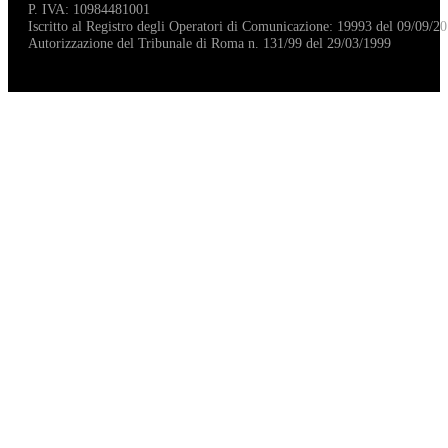
P. IVA: 10984481001
Iscritto al Registro degli Operatori di Comunicazione: 19993 del 09/09/20
Autorizzazione del Tribunale di Roma n. 131/99 del 29/03/1999